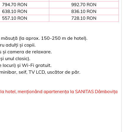
794.70 RON
992.70 RON
638.10 RON
836.10 RON
557.10 RON
728.10 RON
i măsuță (la aprox. 150-250 m de hotel).
u adulți și copii.
s și camera de relaxare.
și unul clasic).
 locuri) și Wi-Fi gratuit.
minibar, seif, TV LCD, uscător de păr.
ect la hotel, menționând apartenența la SANITAS Dâmbovița