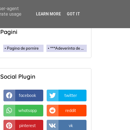
user-agent
erate usage
LEARN MORE
GOT IT
Pagini
Pagina de pornire
***Adeverinta de membru***
Social Plugin
facebook
twitter
whatsapp
reddit
pinterest
vk