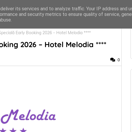
Organizatii
Statut
Conducere
Contact
eliver its services and to analyze traffic. Your IP address and 
ormance and security metrics to ensure quality of service, gen
abuse.
Specială Early Booking 2026 – Hotel Melodia ****
king 2026 – Hotel Melodia ****
0