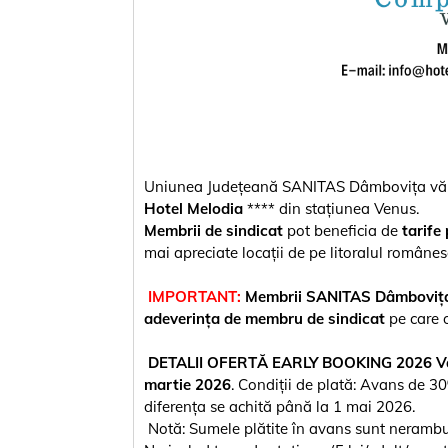
Uniunea Județeană SANITAS Dâmbovița vă ad
Hotel Melodia
**** din stațiunea Venus.
Membrii de sindicat
pot beneficia de
tarife
mai apreciate locații de pe litoralul românes
IMPORTANT:
Membrii SANITAS Dâmboviț
adeverința de membru de sindicat
pe care o
DETALII OFERTĂ EARLY BOOKING 2026 Valabi
martie 2026
. Condiții de plată: Avans de 30
diferența se achită până la 1 mai 2026.
Notă: Sumele plătite în avans sunt nerambur