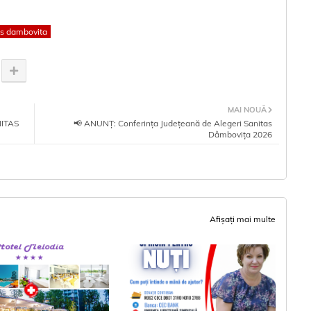
as dambovita
MAI NOUĂ
NITAS
📢 ANUNȚ: Conferința Județeană de Alegeri Sanitas
Dâmbovița 2026
Afișați mai multe