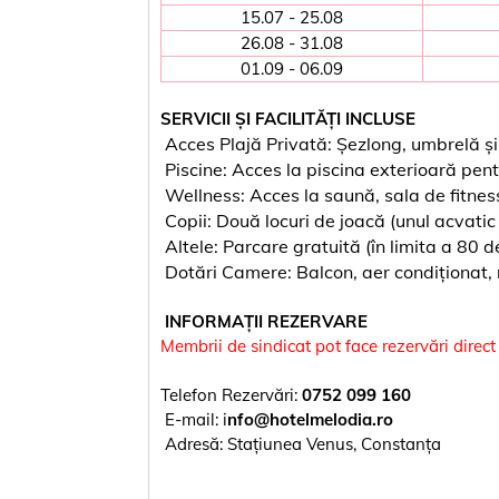
15.07 - 25.08
26.08 - 31.08
01.09 - 06.09
SERVICII ȘI FACILITĂȚI INCLUSE
Acces Plajă Privată: Șezlong, umbrelă ș
Piscine: Acces la piscina exterioară pentr
Wellness: Acces la saună, sala de fitnes
Copii: Două locuri de joacă (unul acvatic 
Altele: Parcare gratuită (în limita a 80 de
Dotări Camere: Balcon, aer condiționat, 
INFORMAȚII REZERVARE
Membrii de sindicat pot face rezervări dir
Telefon Rezervări:
0752 099 160
E-mail: i
nfo@hotelmelodia.ro
Adresă: Stațiunea Venus, Constanța