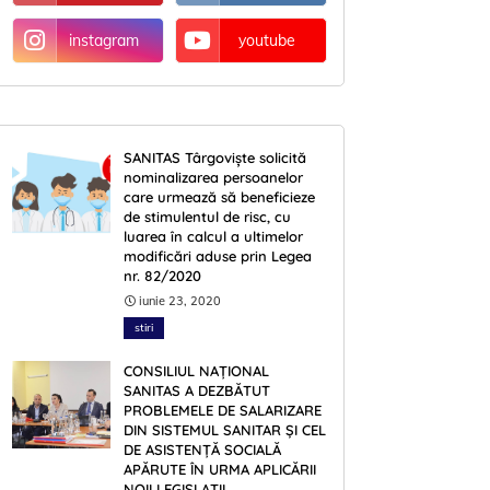
instagram
youtube
SANITAS Târgoviște solicită
nominalizarea persoanelor
care urmează să beneficieze
de stimulentul de risc, cu
luarea în calcul a ultimelor
modificări aduse prin Legea
nr. 82/2020
iunie 23, 2020
stiri
CONSILIUL NAȚIONAL
SANITAS A DEZBĂTUT
PROBLEMELE DE SALARIZARE
DIN SISTEMUL SANITAR ŞI CEL
DE ASISTENŢĂ SOCIALĂ
APĂRUTE ÎN URMA APLICĂRII
NOII LEGISLAŢII