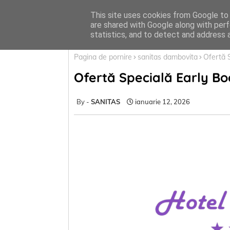
Acasa
Menu
This site uses cookies from Google to d
are shared with Google along with perf
statistics, and to detect and address 
Pagina de pornire
sanitas dambovita
Ofertă 
Ofertă Specială Early Boo
SANITAS
ianuarie 12, 2026