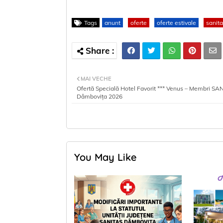
Tags
anunt
oferte
oferte estivale
sanit
MAI VECHE
Ofertă Specială Hotel Favorit *** Venus – Membri SA
Dâmbovița 2026
You May Like