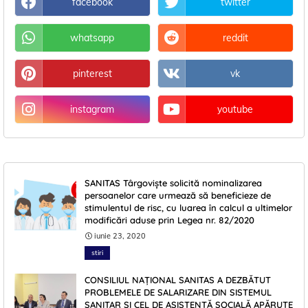
facebook
twitter
whatsapp
reddit
pinterest
vk
instagram
youtube
SANITAS Târgoviște solicită nominalizarea
persoanelor care urmează să beneficieze de
stimulentul de risc, cu luarea în calcul a ultimelor
modificări aduse prin Legea nr. 82/2020
iunie 23, 2020
stiri
CONSILIUL NAȚIONAL SANITAS A DEZBĂTUT
PROBLEMELE DE SALARIZARE DIN SISTEMUL
SANITAR ŞI CEL DE ASISTENŢĂ SOCIALĂ APĂRUTE