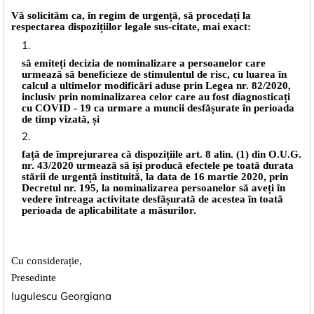
Vă solicităm ca, în regim de urgență, să procedați la
respectarea dispozițiilor legale sus-citate, mai exact:
să emiteți decizia de nominalizare a persoanelor care
urmează să beneficieze de stimulentul de risc, cu luarea în
calcul a ultimelor modificări aduse prin Legea nr. 82/2020,
inclusiv prin nominalizarea celor care au fost diagnosticați
cu COVID - 19 ca urmare a muncii desfășurate în perioada
de timp vizată, și
față de împrejurarea că dispozițiile art. 8 alin. (1) din O.U.G.
nr. 43/2020 urmează să își producă efectele pe toată durata
stării de urgență instituită, la data de 16 martie 2020, prin
Decretul nr. 195, la nominalizarea persoanelor să aveți în
vedere întreaga activitate desfășurată de acestea în toată
perioada de aplicabilitate a măsurilor.
Cu considerație,
Presedinte
Iugulescu Georgiana