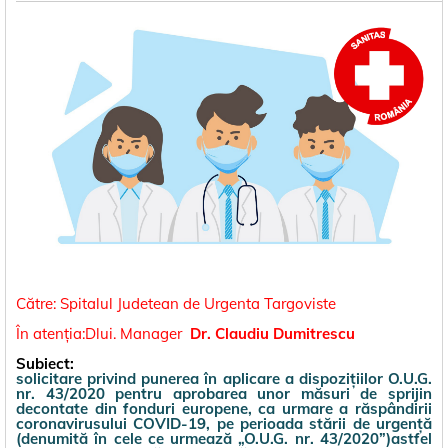
Către: Spitalul Judetean de Urgenta Targoviste
În atenția:Dlui. Manage
r
Dr. Claudiu Dumitrescu
Subiect:
solicitare privind punerea în aplicare a dispozițiilor O.U.G.
nr. 43/2020 pentru aprobarea unor măsuri de sprijin
decontate din fonduri europene, ca urmare a răspândirii
coronavirusului COVID-19, pe perioada stării de urgenţă
(denumită în cele ce urmează „O.U.G. nr. 43/2020”)astfel