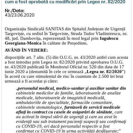
cum a fost aprobată cu modificări prin Legea nr. 82/2020
Nr./Data:
43/23.06.2020
Organizația Sindicală SANITAS
din Spitalul Județean de Urgență
Targoviște
, cu sediul
în Targoviste, Strada Tudor Vladimirescu, nr.
48, jud. Dambovița,
reprezentată în mod legal prin
Iugulescu
Georgiana-Monica
în calitate de Președinte,
AVÂND ÎN VEDERE:
dispozițiile art. 7 alin. (5) din O.U.G. nr. 43/2020 astfel cum acesta
a fost introdus prin Legea nr. 82/2020 privind aprobarea O.U.G.
nr. 43/2020 publicată în Monitorul Oficial nr. 520 din data de 17
iunie 2020 a (denumită în cele ce urmează „
Legea nr. 82/2020
”)
în acord cu care stimulentul de risc în cuantum de 2.500 lei brut
urmează a fi acordat și către:
„
personalul medical, medico-sanitar şi auxiliar sanitar din
cabinetele medicilor de familie, laboratoarele de analize
medicale, laboratoarele de imagistică medicală,
ambulatoriile de specialitate, farmaciile comunitare,
cabinetele stomatologice,
furnizorii de servicii medicale
aflaţi în contract cu casele de asigurări de sănătate
, care
au activat în timpul stării de urgenţă şi care au avut în
evidenţă sau sub tratament pacienţi suspecţi sau confirmaţi
cu COVID-19, ori dacă personalul respectiv a fost
confirmat cu COVID-19 în urma activităţii desfăşurate;
”