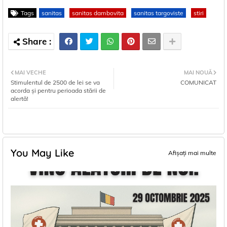
Tags
sanitas
sanitas dambovita
sanitas targoviste
stiri
MAI VECHE
MAI NOUĂ
Stimulentul de 2500 de lei se va
COMUNICAT
acorda și pentru perioada stării de
alertă!
You May Like
Afișați mai multe