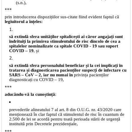
(s.n.),
***
prin introducerea dispozițiilor sus-citate fiind evident faptul că
legiuitorul a înțeles:
să extindă sfera unităților spitalicești ai căror angajați sunt
îndrituiți la primirea stimulentului de risc dincolo de cea a
spitalelor nominalizate ca spitale COVID - 19 sau suport
COVID – 19
, și
să extindă sfera personalului beneficiar și la cei implicați în
tratarea și diagnosticarea pacienților suspecți de infectare cu
SARS – CoV – 2, iar nu numai în
privința pacienților
diagnosticați cu COVID – 19,
***
aducându-vă la cunoștință
:
prevederile alineatului 7 al art. 8 din O.U.G. nr. 43/2020 care
menționează în clar faptul că stimulentul de risc în cuantum de
2.500 de lei se acordă pentru toată perioada stării de urgență
instituită prin Decretele prezidențiale,
***