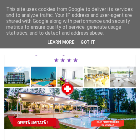
This site uses cookies from Google to deliver its services
and to analyze traffic. Your IP address and user-agent are
shared with Google along with performance and security
metrics to ensure quality of service, generate usage
Se afișează postări cu eticheta
OFERTE ESTIVALE
statistics, and to detect and address abuse.
Arată-le pe toate
LEARN MORE
GOT IT