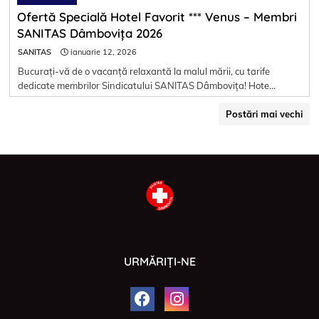
Ofertă Specială Hotel Favorit *** Venus – Membri
SANITAS Dâmbovița 2026
SANITAS
ianuarie 12, 2026
Bucurați-vă de o vacanță relaxantă la malul mării, cu tarife
dedicate membrilor Sindicatului SANITAS Dâmbovița! Hote…
Postări mai vechi
URMĂRIȚI-NE