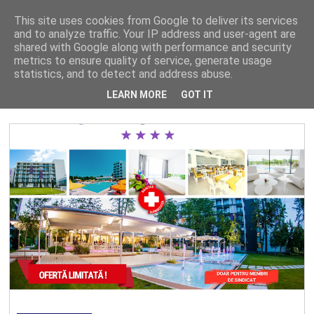
This site uses cookies from Google to deliver its services
and to analyze traffic. Your IP address and user-agent are
shared with Google along with performance and security
metrics to ensure quality of service, generate usage
Se afișează postări cu eticheta
OFERTE
statistics, and to detect and address abuse.
Arată-le pe toate
LEARN MORE
GOT IT