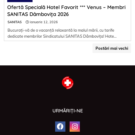
Ofertă Specială Hotel Favorit *** Venus – Membri
SANITAS Dâmbovița 2026
SANITAS
ianuarie 12, 2026
Bucurați-vă de o vacanță relaxantă la malul mării, cu tarife
dedicate membrilor Sindicatului SANITAS Dâmbovița! Hote…
Postări mai vechi
URMĂRIȚI-NE